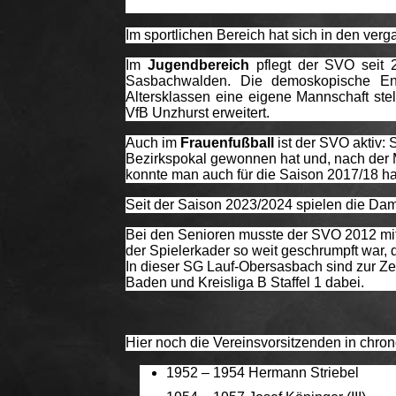
Im sportlichen Bereich hat sich in den ver
Im
Jugendbereich
pflegt der SVO seit 
Sasbachwalden. Die demoskopische Ent
Altersklassen eine eigene Mannschaft s
VfB Unzhurst erweitert.
Auch im
Frauenfußball
ist der SVO aktiv:
Bezirkspokal gewonnen hat und, nach der Me
konnte man auch für die Saison 2017/18 hal
Seit der Saison 2023/2024 spielen die Da
Bei den Senioren musste der SVO 2012 mit
der Spielerkader so weit geschrumpft war, 
In dieser SG Lauf-Obersasbach sind zur Zei
Baden und Kreisliga B Staffel 1 dabei.
Hier noch die Vereinsvorsitzenden in chro
1952 – 1954 Hermann S