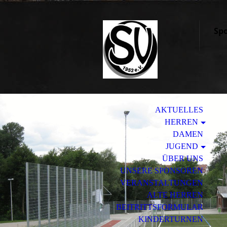
Spo
AKTUELLES
HERREN
DAMEN
JUGEND
ÜBER UNS
UNSERE SPONSOREN
VERANSTALTUNGEN
ALTE HERREN
BEITRITTSFORMULAR
KINDERTURNEN