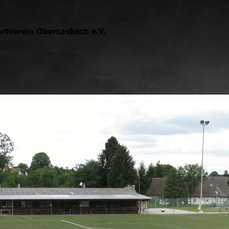
rtvere
in Obersasbach e.V.