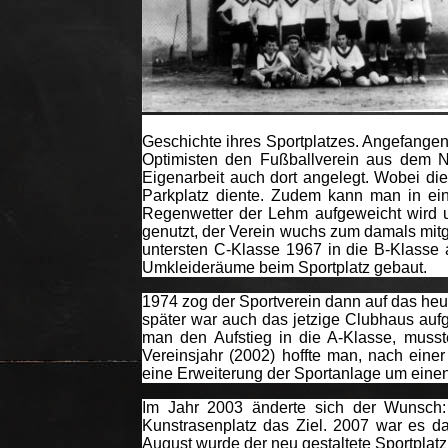
Geschichte ihres Sportplatzes. Angefangen 
Optimisten den Fußballverein aus dem Ni
Eigenarbeit auch dort angelegt. Wobei dies
Parkplatz diente. Zudem kann man in ein
Regenwetter der Lehm aufgeweicht wird un
genutzt, der Verein wuchs zum damals mitg
untersten C-Klasse 1967 in die B-Klasse 
Umkleideräume beim Sportplatz gebaut.
1974 zog der Sportverein dann auf das heu
später war auch das jetzige Clubhaus aufge
man den Aufstieg in die A-Klasse, musst
Vereinsjahr (2002) hoffte man, nach einer
eine Erweiterung der Sportanlage um eine
Im Jahr 2003 änderte sich der Wunsch:
Kunstrasenplatz das Ziel. 2007 war es 
August wurde der neu gestaltete Sportplatz