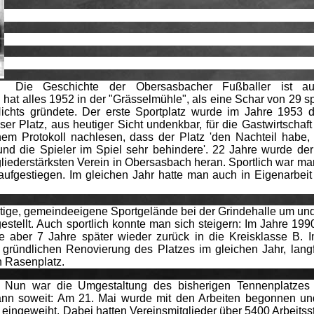
Die Geschichte der Obersasbacher Fußballer ist a
hat alles 1952 in der "Grässelmühle", als eine Schar von 29 sp
chts gründete. Der erste Sportplatz wurde im Jahre 1953 d
er Platz, aus heutiger Sicht undenkbar, für die Gastwirtschaft
em Protokoll nachlesen, dass der Platz 'den Nachteil habe,
d die Spieler im Spiel sehr behindere'. 22 Jahre wurde der
liederstärksten Verein in Obersasbach heran. Sportlich war ma
aufgestiegen. Im gleichen Jahr hatte man auch in Eigenarbeit
tige, gemeindeeigene Sportgelände bei der Grindehalle um und
stellt. Auch sportlich konnte man sich steigern: Im Jahre 1990
e aber 7 Jahre später wieder zurück in die Kreisklasse B. 
 gründlichen Renovierung des Platzes im gleichen Jahr, langfr
n Rasenplatz.
 Nun war die Umgestaltung des bisherigen Tennenplatzes 
dann soweit: Am 21. Mai wurde mit den Arbeiten begonnen u
 eingeweiht. Dabei hatten Vereinsmitglieder über 5400 Arbeitss