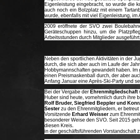
Eigenleistung eingebracht, so wurde die
auch noch ein Bolzplatz mit einem Tartanbe
wurde, ebenfalls mit viel Eigenleistung, im 
2009 eröffnete der SVO zwei Boulebahnen
Geräteschuppen hinzu, um die Platzpfle
Arbeitsstunden durch Mitglieder ausgeführt
Neben den sportlichen Aktivitäten in der J
durch, die sich aber auch im Laufe der J
Hobbymannschaften gewandelt haben. Im ge
einen Preismaskenball durch, der aber auch
Anfang Januar eine Après-Ski-Party und sei
Bei der Vergabe der
Ehrenmitgliedschaft
Huber sind heute, vornehmlich durch ihre
Rolf Bruder, Siegfried Beppler und Kon
Sester
zu den Ehrenmitgliedern, er betreut
Vorsitzende
Erhard Weisser
zum Ehrenmitgl
besonderer Weise den SVO. Seit 2015 geh
diesen Kreis
in der geschäftsführenden Vorstandschaft