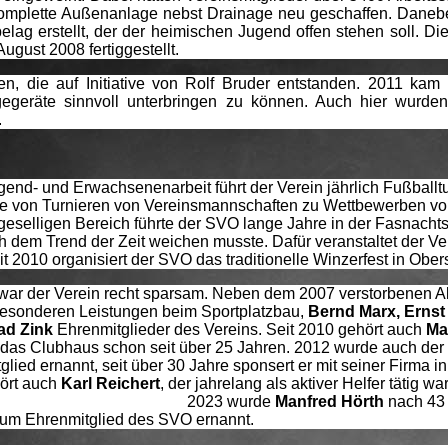
 komplette Außenanlage nebst Drainage neu geschaffen. Dane
lag erstellt, der der heimischen Jugend offen stehen soll. Die
August 2008 fertiggestellt.
, die auf Initiative von Rolf Bruder entstanden. 2011 kam
gegeräte sinnvoll unterbringen zu können. Auch hier wurde
.
ugend- und Erwachsenenarbeit führt der Verein jährlich Fußballt
ahre von Turnieren von Vereinsmannschaften zu Wettbewerben v
selligen Bereich führte der SVO lange Jahre in der Fasnachts
 dem Trend der Zeit weichen musste. Dafür veranstaltet der Ve
t 2010 organisiert der SVO das traditionelle Winzerfest in Obe
war der Verein recht sparsam. Neben dem 2007 verstorbenen A
 besonderen Leistungen beim Sportplatzbau,
Bernd Marx, Ernst
rad Zink
Ehrenmitglieder des Vereins. Seit 2010 gehört auch
Ma
 das Clubhaus schon seit über 25 Jahren. 2012 wurde auch der 
ied ernannt, seit über 30 Jahre sponsert er mit seiner Firma in
ört auch
Karl Reichert
, der jahrelang als aktiver Helfer tätig war
. 2023 wurde
Manfred Hörth
nach 43
 zum Ehrenmitglied des SVO ernannt.