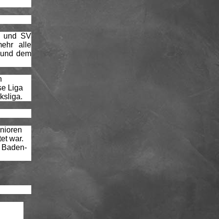
f und SV
ehr alle
h und dem
n
se Liga
ksliga.
nioren
et war.
a Baden-