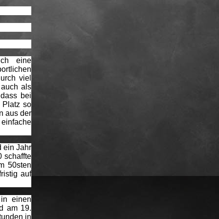
uch eine
ortlichen
urch viel
 auch als
 dass bei
 Platz so
n aus der
 einfache
 ein Jahr
 schaffte
Im 50sten
istig auf
in einen
nd am 19.
tunden in