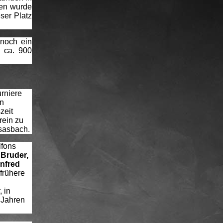
ben wurde
ser Platz
 noch ein
n ca. 900
urniere
on
zeit
rein zu
rsasbach.
lfons
 Bruder,
nfred
frühere
, in
 Jahren